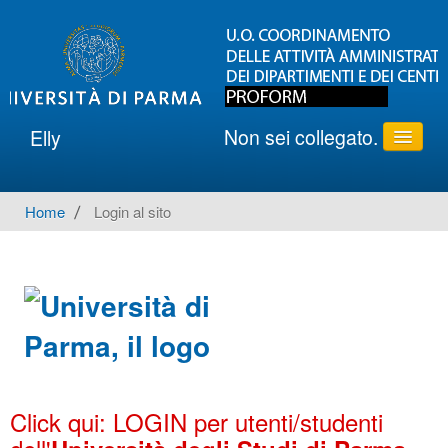
Non sei collegato.
Elly
ATENEO
Home
→
Login al sito
AREA PROCEDURE UNIPR
DIPARTIMENTI
SUPPORTO
Italiano ‎(it)‎
Click qui: LOGIN per utenti/studenti