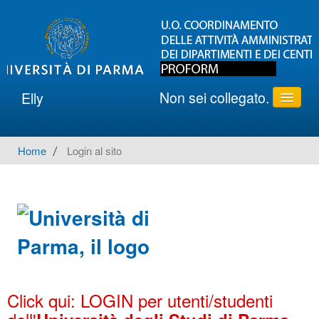
Non sei collegato.
Elly
ATENEO
Home
→
Login al sito
AREA PROCEDURE UNIPR
DIPARTIMENTI
SUPPORTO
Italiano ‎(it)‎
Click qui: LOGIN per utenti/studenti