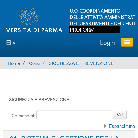
Elly
Login
ATENEO
Home
→
Corsi
→
SICUREZZA E PREVENZIONE
AREA PROCEDURE UNIPR
DIPARTIMENTI
SUPPORTO
Italiano ‎(it)‎
Cerca corsi:
Espandi tutto